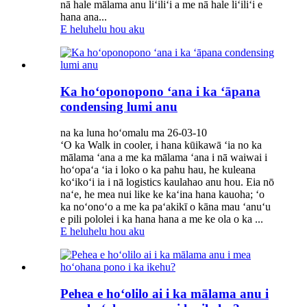
nā hale mālama anu liʻiliʻi a me nā hale liʻiliʻi e
hana ana...
E heluhelu hou aku
Ka hoʻoponopono ʻana i ka ʻāpana
condensing lumi anu
na ka luna hoʻomalu ma 26-03-10
ʻO ka Walk in cooler, i hana kūikawā ʻia no ka
mālama ʻana a me ka mālama ʻana i nā waiwai i
hoʻopaʻa ʻia i loko o ka pahu hau, he kuleana
koʻikoʻi ia i nā logistics kaulahao anu hou. Eia nō
naʻe, he mea nui like ke kaʻina hana kauoha; ʻo
ka noʻonoʻo a me ka paʻakikī o kāna mau ʻanuʻu
e pili pololei i ka hana hana a me ke ola o ka ...
E heluhelu hou aku
Pehea e hoʻolilo ai i ka mālama anu i