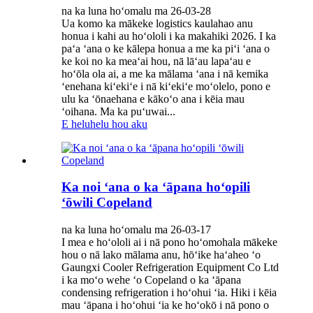
na ka luna hoʻomalu ma 26-03-28
Ua komo ka mākeke logistics kaulahao anu
honua i kahi au hoʻololi i ka makahiki 2026. I ka
paʻa ʻana o ke kālepa honua a me ka piʻi ʻana o
ke koi no ka meaʻai hou, nā lāʻau lapaʻau e
hoʻōla ola ai, a me ka mālama ʻana i nā kemika
ʻenehana kiʻekiʻe i nā kiʻekiʻe moʻolelo, pono e
ulu ka ʻōnaehana e kākoʻo ana i kēia mau
ʻoihana. Ma ka puʻuwai...
E heluhelu hou aku
Ka noi ʻana o ka ʻāpana hoʻopili
ʻōwili Copeland
na ka luna hoʻomalu ma 26-03-17
I mea e hoʻololi ai i nā pono hoʻomohala mākeke
hou o nā lako mālama anu, hōʻike haʻaheo ʻo
Gaungxi Cooler Refrigeration Equipment Co Ltd
i ka moʻo wehe ʻo Copeland o ka ʻāpana
condensing refrigeration i hoʻohui ʻia. Hiki i kēia
mau ʻāpana i hoʻohui ʻia ke hoʻokō i nā pono o