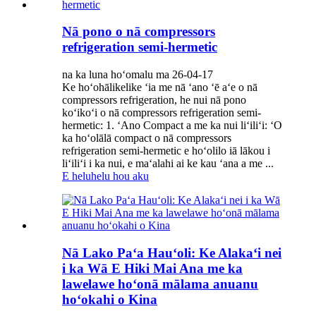
Nā pono o nā compressors
refrigeration semi-hermetic
na ka luna hoʻomalu ma 26-04-17
Ke hoʻohālikelike ʻia me nā ʻano ʻē aʻe o nā
compressors refrigeration, he nui nā pono
koʻikoʻi o nā compressors refrigeration semi-
hermetic: 1. ʻAno Compact a me ka nui liʻiliʻi: ʻO
ka hoʻolālā compact o nā compressors
refrigeration semi-hermetic e hoʻolilo iā lākou i
liʻiliʻi i ka nui, e maʻalahi ai ke kau ʻana a me ...
E heluhelu hou aku
Nā Lako Paʻa Hauʻoli: Ke Alakaʻi nei
i ka Wā E Hiki Mai Ana me ka
lawelawe hoʻonā mālama anuanu
hoʻokahi o Kina