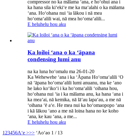
compressor no ka mālama ʻana, e hoʻohui ana i
ka hana sila kiʻekiʻe me ka maʻalahi o ka mālama
ʻana. Hoʻohana nui ʻia lākou i nā mea
hoʻomaʻalili wai, nā mea hoʻomaʻalili...
E heluhelu hou aku
Ka loiloi ʻana o ka ʻāpana
condensing lumi anu
na ka luna hoʻomalu ma 26-01-20
Ka Wehewehe ʻana i ka ʻĀpana Hoʻomaʻalili ʻO
nā ʻāpana hoʻomaʻalili lumi anuanu, ma ke ʻano
he lako koʻikoʻi i ka hoʻomaʻalili ʻoihana hou,
hoʻohana nui ʻia i ka mālama anu, ka hana ʻana i
ka meaʻai, nā kemika, nā lāʻau lapaʻau, a me nā
ʻoihana ʻē aʻe. He mea nui ka hoʻomaopopo ʻana
i kā lākou ʻano a me nā loina hana no ke koho
ʻana, ke kau ʻana, a me...
E heluhelu hou aku
1
2
3
4
5
6
Aʻe >
>>
ʻAoʻao 1 / 13