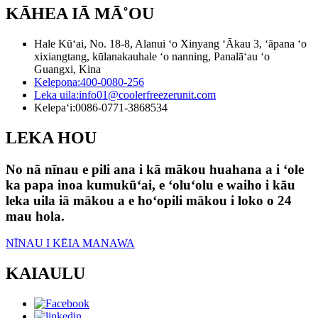
KĀHEA IĀ MĀ˚OU
Hale Kūʻai, No. 18-8, Alanui ʻo Xinyang ʻĀkau 3, ʻāpana ʻo
xixiangtang, kūlanakauhale ʻo nanning, Panalāʻau ʻo
Guangxi, Kina
Kelepona:
400-0080-256
Leka uila:
info01@coolerfreezerunit.com
Kelepaʻi:
0086-0771-3868534
LEKA HOU
No nā nīnau e pili ana i kā mākou huahana a i ʻole
ka papa inoa kumukūʻai, e ʻoluʻolu e waiho i kāu
leka uila iā mākou a e hoʻopili mākou i loko o 24
mau hola.
NĪNAU I KĒIA MANAWA
KAIAULU