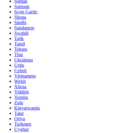
Somali
Samoan
Scots Gaelic
Shona
Sindhi
Sundanese
Swahili
Tajik
Tamil
Telugu
Thai
Ukrainian
Urdu
Uzbek
Vietnamese
Welsh
Xhosa
Yiddish
Yoruba
Zulu
Kinyarwanda
Tatar
Oriya
Turkmen
Uyghur