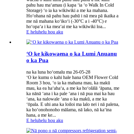
pahu hau maʻamau (i kapa ʻia ʻo Walk In Cold
Storage) ʻo ia ka wikiwiki a me ka mahana.
Hoʻohana nā pahu hau pahū i nā mea pā ikaika a
me nā mahana koʻikoʻi (-30°C a i -40°C) e
hoʻopaʻa i ka meaʻai me ka wikiwiki loa...
E heluhelu hou aku
ʻO ke kikowaena o ka Lumi Anuanu
o ka Pua
na ka luna hoʻomalu ma 26-05-28
ʻO ke kumu o kahi hale hana OEM Flower Cold
Room 3 hou, ʻo ia ka mahana mau, ka makū
mau, ka ea haʻahaʻa, a me ka hoʻolālā ʻāpana, me
ka nānā ʻana i ka pale ʻana i nā pua mai ka hau
ʻana, ka nalowale ʻana o ka makū, a me ka
ʻōpala. E uhi ana ka loiloi ma lalo nei i nā palena,
ka hoʻonohonoho mālama, nā lako, nā kaʻina
hana, a me ke...
E heluhelu hou aku