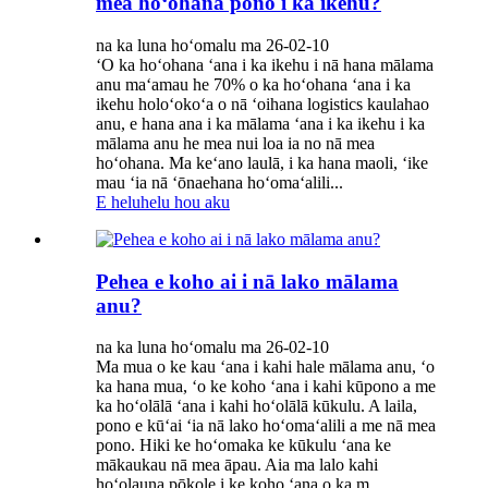
mea hoʻohana pono i ka ikehu?
na ka luna hoʻomalu ma 26-02-10
ʻO ka hoʻohana ʻana i ka ikehu i nā hana mālama
anu maʻamau he 70% o ka hoʻohana ʻana i ka
ikehu holoʻokoʻa o nā ʻoihana logistics kaulahao
anu, e hana ana i ka mālama ʻana i ka ikehu i ka
mālama anu he mea nui loa ia no nā mea
hoʻohana. Ma keʻano laulā, i ka hana maoli, ʻike
mau ʻia nā ʻōnaehana hoʻomaʻalili...
E heluhelu hou aku
Pehea e koho ai i nā lako mālama
anu?
na ka luna hoʻomalu ma 26-02-10
Ma mua o ke kau ʻana i kahi hale mālama anu, ʻo
ka hana mua, ʻo ke koho ʻana i kahi kūpono a me
ka hoʻolālā ʻana i kahi hoʻolālā kūkulu. A laila,
pono e kūʻai ʻia nā lako hoʻomaʻalili a me nā mea
pono. Hiki ke hoʻomaka ke kūkulu ʻana ke
mākaukau nā mea āpau. Aia ma lalo kahi
hoʻolauna pōkole i ke koho ʻana o ka m...