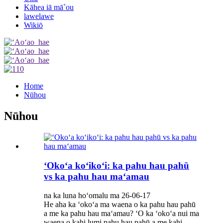
Kāhea iā mā˚ou
lawelawe
Wikiō
Home
Nūhou
Nūhou
ʻOkoʻa koʻikoʻi: ka pahu hau pahū
vs ka pahu hau maʻamau
na ka luna hoʻomalu ma 26-06-17
He aha ka ʻokoʻa ma waena o ka pahu hau pahū
a me ka pahu hau maʻamau? ʻO ka ʻokoʻa nui ma
waena o kahi lumi pahu hau pahū a me kahi