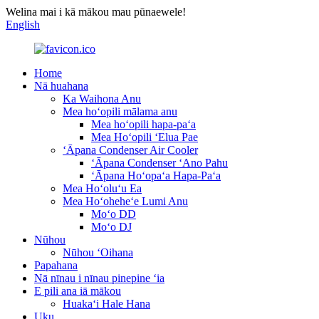
Welina mai i kā mākou mau pūnaewele!
English
Home
Nā huahana
Ka Waihona Anu
Mea hoʻopili mālama anu
Mea hoʻopili hapa-paʻa
Mea Hoʻopili ʻElua Pae
ʻĀpana Condenser Air Cooler
ʻĀpana Condenser ʻAno Pahu
ʻĀpana Hoʻopaʻa Hapa-Paʻa
Mea Hoʻoluʻu Ea
Mea Hoʻoheheʻe Lumi Anu
Moʻo DD
Moʻo DJ
Nūhou
Nūhou ʻOihana
Papahana
Nā nīnau i nīnau pinepine ʻia
E pili ana iā mākou
Huakaʻi Hale Hana
Uku