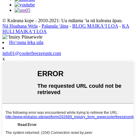
© Kuleana kope - 2010-2021: Ua mālama ʻia nā kuleana āpau.
Nā Huahana Wela
-
Palapala ʻāina
-
BLOG MAIKAʻI LOA
-
KA
HULI MAIKAʻI LOA
Hoʻouna leka uila
info01@coolerfreezerunit.com
x