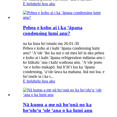
E heluhelu hou aku
Pehea e koho ai i ka ʻāpana
condensing lumi anu?
na ka luna hoʻomalu ma 26-01-30
Pehea e koho ai i kahi ʻāpana condensing lumi
anu? ʻAʻole ʻike ka nui o nā mea kūʻai aku pehea
e koho ai i kahi ʻāpana refrigeration mālama anu i
ke kūkulu ʻana i kahi waihona anu. ʻAʻole pono
ʻoe e koho makapō. Inā liʻiliʻi loa ka ʻāpana
condensing, ʻaʻole lawa ka mahana. Inā nui loa, e
hoʻonele ia i ka r...
E heluhelu hou aku
Nā kumu a me nā hoʻonā no ka
hoʻoluʻu ʻole ʻana o ka lumi anu