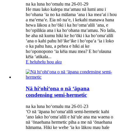
na ka luna hoʻomalu ma 26-01-29
He mau lako kalepa maʻamau nā lumi anu i
hoʻohana ʻia no ka mālama ʻana i ka meaʻai i hou
a maʻemaʻe. Eia nō naʻe, i kekahi manawa hana
hewa lākou a hoʻōki i ka hoʻomaʻalili ʻana, e
hoʻopilikia ana i ka hoʻohana maʻamau. No laila,
he aha nā kumu hiki ke hoʻōki i ka hoʻomaʻalili
ʻana o kahi pahu hōʻikeʻike i hoʻopaʻa ʻia i loko
o ka pahu hau, a pehea e hiki ai ke
hoʻoponopono ʻia kēia mau mea? E hoʻolauna
kēia ʻatikala...
E heluhelu hou aku
Nā hiʻohiʻona o nā ʻāpana
condensing semi-hermetic
na ka luna hoʻomalu ma 26-01-23
ʻO nā ʻāpana hoʻomaʻalili semi-hermetic kahi
ʻano lako hoʻomaʻalili e hāʻule ana ma waena o
nā ʻōnaehana hermetic piha a me nā ʻōnaehana
hāmama. Hiki ke wehe ʻia ko lākou mau hale